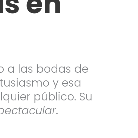
s en
o a las bodas de
ntusiasmo y esa
quier público. Su
pectacular
.