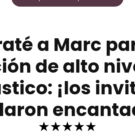
raté a Marc pa
ión de alto nive
stico: ¡los inv
aron encanta
★★★★★