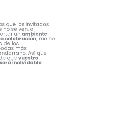
as que los invitados
 no se ven, o
ortar un
ambiente
 la celebración
, me he
 de los
 bodas más
andorrano. Así que
 de que
vuestro
será inolvidable
.