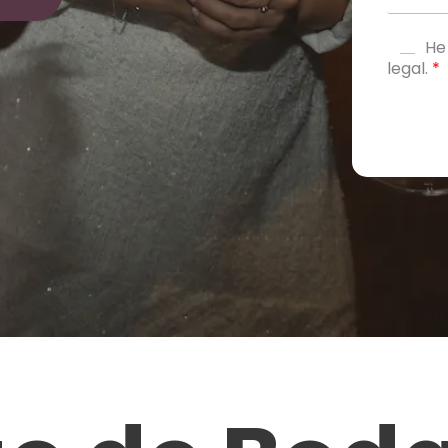
He
legal.