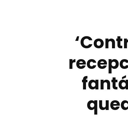
‘Cont
recepc
fantá
qued