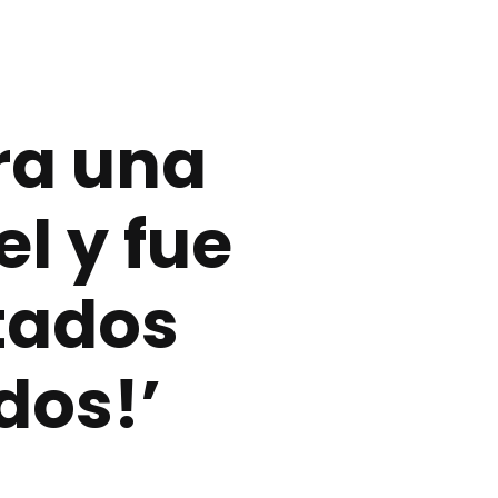
ra una
l y fue
itados
dos!’