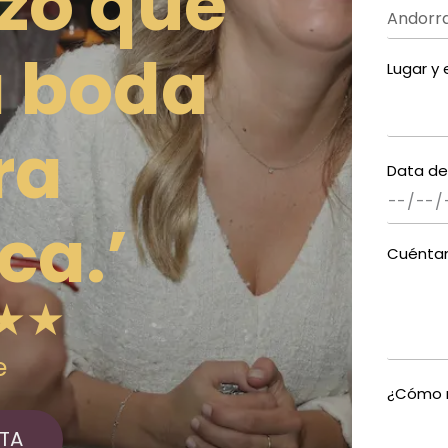
izo que
a boda
Lugar y
ra
Data de
ca.’
Cuéntam
★★
e
¿Cómo m
TA