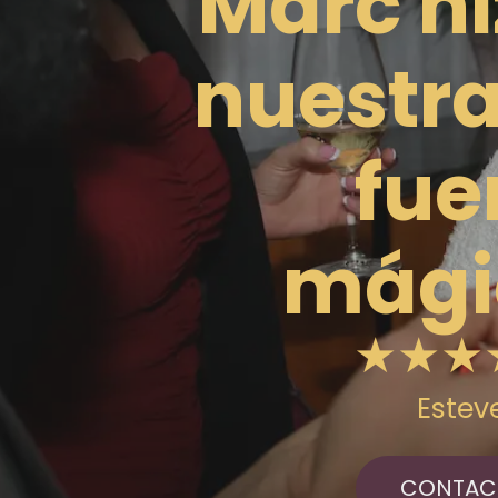
‘Marc h
nuestr
fue
mági
★★★
Estev
CONTAC