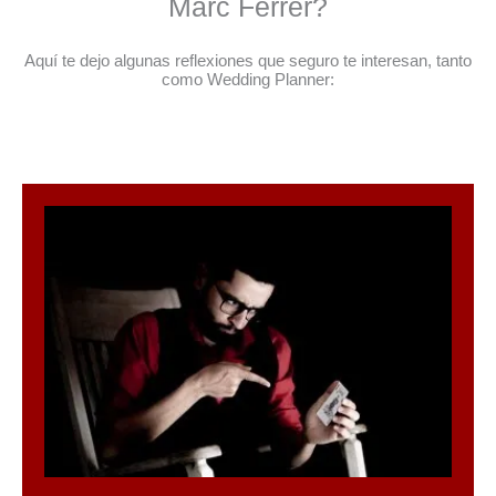
Marc Ferrer?
Aquí te dejo algunas reflexiones que seguro te interesan, tanto
como Wedding Planner: