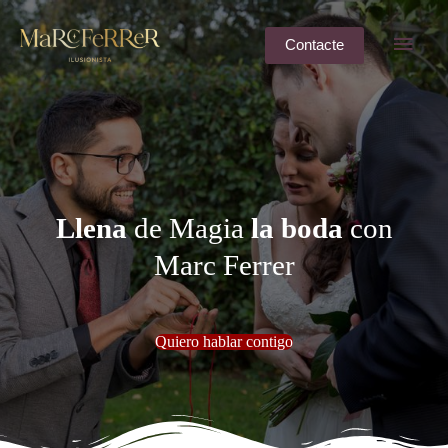
Ir
al
Men
contenido
Contacte
princ
Llena
de Magia
la boda
con
Marc Ferrer
Quiero hablar contigo